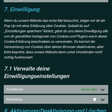
Consent
service
to
complianz
7. Einwilligung
service
sonstiges
Wenn du unsere Website das erste Mal besuchst, zeigen wir dir ein
Pop-Up mit einer Erklärung über Cookies. Sobald du auf
„Einstellungen speichern“ klickst, gibst du uns deine Einwilligung alle
von dir gewählten Kategorien von Cookies und Plugins wie in dieser
Cookie-Erklärung beschrieben zu verwenden. Du kannst die
Verwendung von Cookies über deinen Browser deaktivieren, aber
bitte beachte, dass unsere Website dann unter Umständen nicht
richtig funktioniert.
7.1 Verwalte deine
Einwilligungseinstellungen
Funktional
Immer aktiv
Marketing
Marketin
8. Aktivierung/Deaktivierung und Löschen