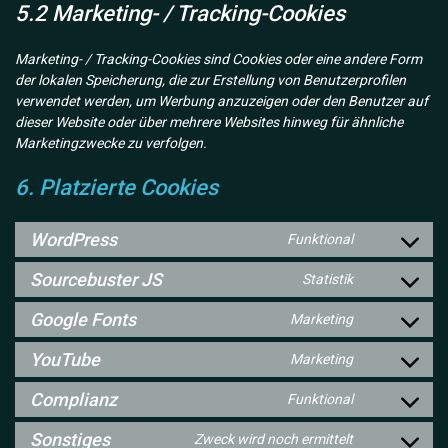
5.2 Marketing- / Tracking-Cookies
Marketing- / Tracking-Cookies sind Cookies oder eine andere Form
der lokalen Speicherung, die zur Erstellung von Benutzerprofilen
verwendet werden, um Werbung anzuzeigen oder den Benutzer auf
dieser Website oder über mehrere Websites hinweg für ähnliche
Marketingzwecke zu verfolgen.
6. Platzierte Cookies
WordPress
Funktional
Consent
to
Sourcebuster JS
Statistik
Consent
service
to
wordpress
Google Fonts
Marketing
Consent
service
to
sourcebuster
YouTube
Marketing
Consent
service
js
to
google-
Complianz
Funktional
Consent
service
fonts
to
youtube
Sonstiges
Zweck wird noch ermittelt